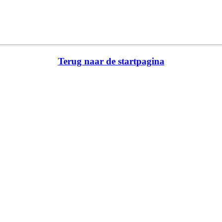
Terug naar de startpagina