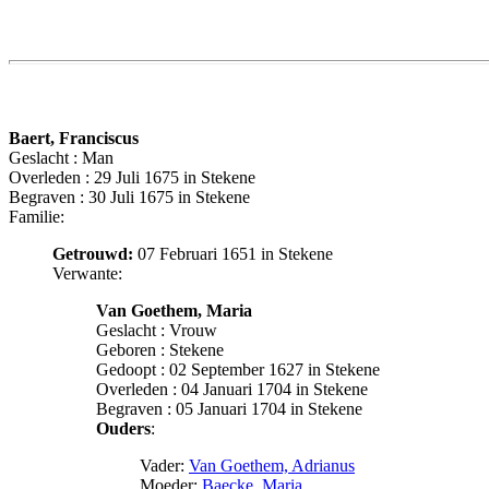
Baert, Franciscus
Geslacht : Man
Overleden : 29 Juli 1675 in Stekene
Begraven : 30 Juli 1675 in Stekene
Familie:
Getrouwd:
07 Februari 1651 in Stekene
Verwante:
Van Goethem, Maria
Geslacht : Vrouw
Geboren : Stekene
Gedoopt : 02 September 1627 in Stekene
Overleden : 04 Januari 1704 in Stekene
Begraven : 05 Januari 1704 in Stekene
Ouders
:
Vader:
Van Goethem, Adrianus
Moeder:
Baecke, Maria