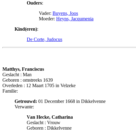
Ouders
:
Vader:
Buyens, Joos
Moeder:
Heyns, Jacqumenia
Kind(eren)
:
De Corte, Judocus
Matthys, Franciscus
Geslacht : Man
Geboren : omstreeks 1639
Overleden : 12 Maart 1705 in Velzeke
Familie:
Getrouwd:
01 December 1668 in Dikkelvenne
Verwante:
Van Hecke, Catharina
Geslacht : Vrouw
Geboren : Dikkelvenne