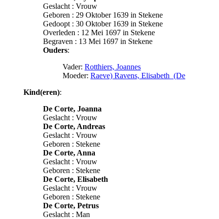
Geslacht : Vrouw
Geboren : 29 Oktober 1639 in Stekene
Gedoopt : 30 Oktober 1639 in Stekene
Overleden : 12 Mei 1697 in Stekene
Begraven : 13 Mei 1697 in Stekene
Ouders
:
Vader:
Rotthiers, Joannes
Moeder:
Raeve) Ravens, Elisabeth_(De
Kind(eren)
:
De Corte, Joanna
Geslacht : Vrouw
De Corte, Andreas
Geslacht : Vrouw
Geboren : Stekene
De Corte, Anna
Geslacht : Vrouw
Geboren : Stekene
De Corte, Elisabeth
Geslacht : Vrouw
Geboren : Stekene
De Corte, Petrus
Geslacht : Man