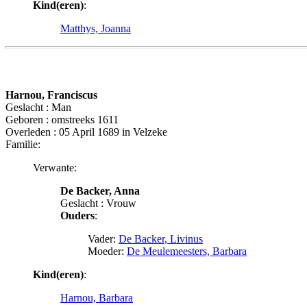
Kind(eren)
:
Matthys, Joanna
Harnou, Franciscus
Geslacht : Man
Geboren : omstreeks 1611
Overleden : 05 April 1689 in Velzeke
Familie:
Verwante:
De Backer, Anna
Geslacht : Vrouw
Ouders
:
Vader:
De Backer, Livinus
Moeder:
De Meulemeesters, Barbara
Kind(eren)
:
Harnou, Barbara