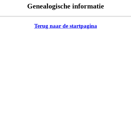
Genealogische informatie
Terug naar de startpagina