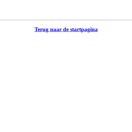
Terug naar de startpagina