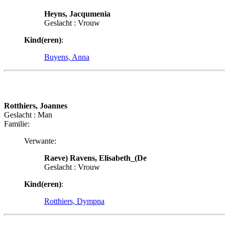
Heyns, Jacqumenia
Geslacht : Vrouw
Kind(eren)
:
Buyens, Anna
Rotthiers, Joannes
Geslacht : Man
Familie:
Verwante:
Raeve) Ravens, Elisabeth_(De
Geslacht : Vrouw
Kind(eren)
:
Rotthiers, Dympna