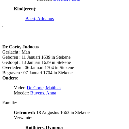
Kind(eren)
:
Baert, Adrianus
De Corte, Judocus
Geslacht : Man
Geboren : 11 Januari 1639 in Stekene
Gedoopt : 13 Januari 1639 in Stekene
Overleden : 06 Januari 1704 in Stekene
Begraven : 07 Januari 1704 in Stekene
Ouders
:
Vader:
De Corte, Matthias
Moeder:
Buyens, Anna
Familie:
Getrouwd:
18 Augustus 1663 in Stekene
Verwante:
Rotthiers, Dympna