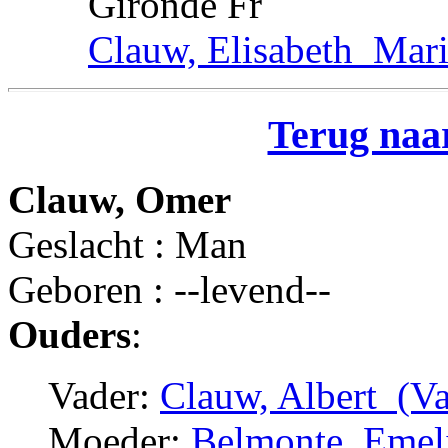
Gironde Fr
Clauw, Elisabeth_Mar
Terug naar
Clauw, Omer
Geslacht : Man
Geboren : --levend--
Ouders
:
Vader:
Clauw, Albert_(Va
Moeder:
Belmonte, Emel