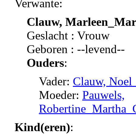
Verwante:
Clauw, Marleen_Marg
Geslacht : Vrouw
Geboren : --levend--
Ouders
:
Vader:
Clauw, Noel
Moeder:
Pauwels,
Robertine_Martha_C
Kind(eren)
: