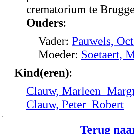
crematorium te Brugge
Ouders
:
Vader:
Pauwels, Oc
Moeder:
Soetaert, 
Kind(eren)
:
Clauw, Marleen_Margr
Clauw, Peter_Robert
Terug naar