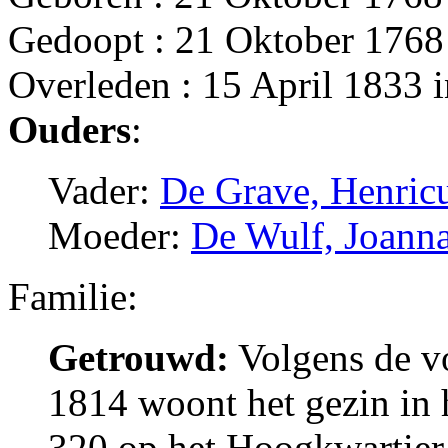
Gedoopt : 21 Oktober 1768
Overleden : 15 April 1833 
Ouders
:
Vader:
De Grave, Henric
Moeder:
De Wulf, Joann
Familie:
Getrouwd:
Volgens de vo
1814 woont het gezin in h
320 op het Hoogkwartier.