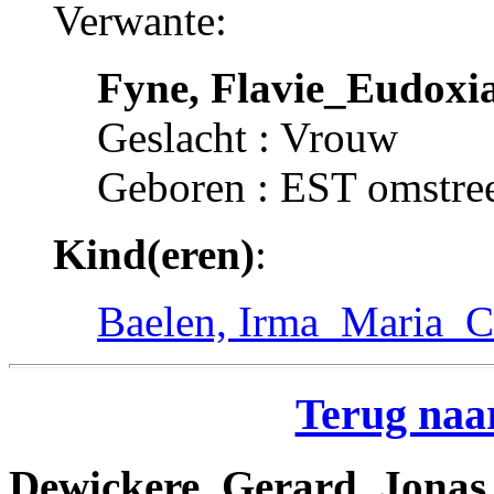
Verwante:
Fyne, Flavie_Eudoxi
Geslacht : Vrouw
Geboren : EST omstre
Kind(eren)
:
Baelen, Irma_Maria_C
Terug naar
Dewickere, Gerard_Jonas