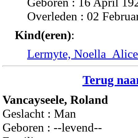
Geboren : 16 April 19
Overleden : 02 Februa
Kind(eren)
:
Lermyte, Noella_Alice
Terug naar
Vancayseele, Roland
Geslacht : Man
Geboren : --levend--