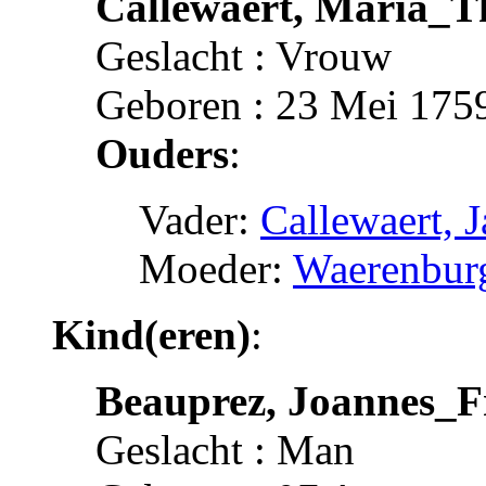
Callewaert, Maria_T
Geslacht : Vrouw
Geboren : 23 Mei 1759
Ouders
:
Vader:
Callewaert, 
Moeder:
Waerenburg
Kind(eren)
:
Beauprez, Joannes_F
Geslacht : Man