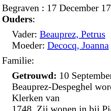
Begraven : 17 December 17
Ouders
:
Vader:
Beauprez, Petrus
Moeder:
Decocq, Joanna
Familie:
Getrouwd:
10 September
Beauprez-Despeghel wordt
Klerken van
1748. Zij wonen in bij P