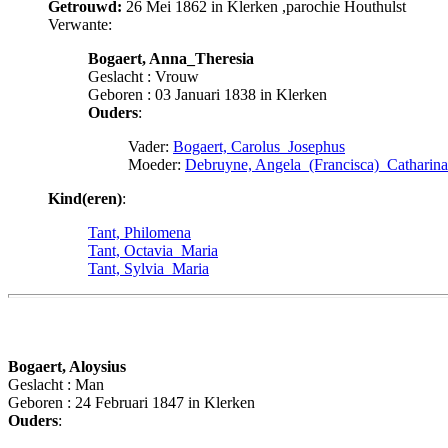
Getrouwd:
26 Mei 1862 in Klerken ,parochie Houthulst
Verwante:
Bogaert, Anna_Theresia
Geslacht : Vrouw
Geboren : 03 Januari 1838 in Klerken
Ouders
:
Vader:
Bogaert, Carolus_Josephus
Moeder:
Debruyne, Angela_(Francisca)_Catharina
Kind(eren)
:
Tant, Philomena
Tant, Octavia_Maria
Tant, Sylvia_Maria
Bogaert, Aloysius
Geslacht : Man
Geboren : 24 Februari 1847 in Klerken
Ouders
: