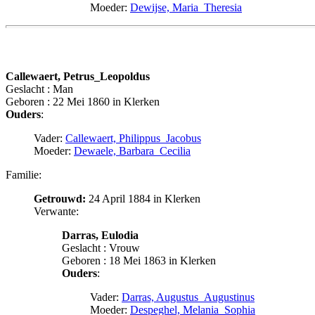
Moeder:
Dewijse, Maria_Theresia
Callewaert, Petrus_Leopoldus
Geslacht : Man
Geboren : 22 Mei 1860 in Klerken
Ouders
:
Vader:
Callewaert, Philippus_Jacobus
Moeder:
Dewaele, Barbara_Cecilia
Familie:
Getrouwd:
24 April 1884 in Klerken
Verwante:
Darras, Eulodia
Geslacht : Vrouw
Geboren : 18 Mei 1863 in Klerken
Ouders
:
Vader:
Darras, Augustus_Augustinus
Moeder:
Despeghel, Melania_Sophia