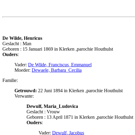
De Wilde, Henricus
Geslacht : Man
Geboren : 15 Januari 1869 in Klerken ,parochie Houthulst
Ouders
:
Vader:
De Wilde, Franciscus_Emmanuel
Moeder:
Dewaele, Barbara_Cecilia
Familie:
Getrouwd:
22 Juni 1894 in Klerken ,parochie Houthulst
Verwante:
Dewulf, Maria_Ludovica
Geslacht : Vrouw
Geboren : 13 April 1871 in Klerken ,parochie Houthulst
Ouders
:
Vader:
Dewulf, Jacobus