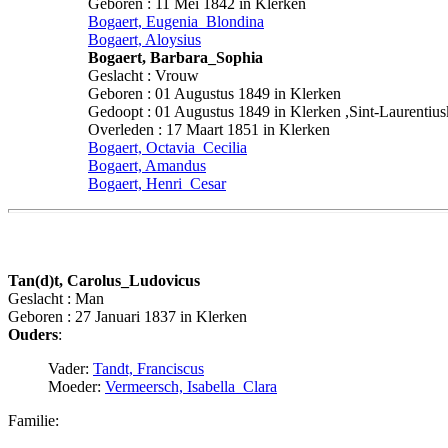
Geboren : 11 Mei 1842 in Klerken
Bogaert, Eugenia_Blondina
Bogaert, Aloysius
Bogaert, Barbara_Sophia
Geslacht : Vrouw
Geboren : 01 Augustus 1849 in Klerken
Gedoopt : 01 Augustus 1849 in Klerken ,Sint-Laurentius
Overleden : 17 Maart 1851 in Klerken
Bogaert, Octavia_Cecilia
Bogaert, Amandus
Bogaert, Henri_Cesar
Tan(d)t, Carolus_Ludovicus
Geslacht : Man
Geboren : 27 Januari 1837 in Klerken
Ouders
:
Vader:
Tandt, Franciscus
Moeder:
Vermeersch, Isabella_Clara
Familie: