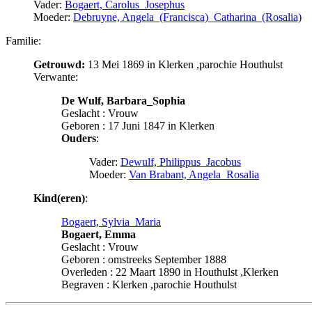
Vader:
Bogaert, Carolus_Josephus
Moeder:
Debruyne, Angela_(Francisca)_Catharina_(Rosalia)
Familie:
Getrouwd:
13 Mei 1869 in Klerken ,parochie Houthulst
Verwante:
De Wulf, Barbara_Sophia
Geslacht : Vrouw
Geboren : 17 Juni 1847 in Klerken
Ouders
:
Vader:
Dewulf, Philippus_Jacobus
Moeder:
Van Brabant, Angela_Rosalia
Kind(eren)
:
Bogaert, Sylvia_Maria
Bogaert, Emma
Geslacht : Vrouw
Geboren : omstreeks September 1888
Overleden : 22 Maart 1890 in Houthulst ,Klerken
Begraven : Klerken ,parochie Houthulst