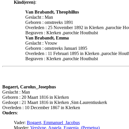
Kind(eren)
:
Van Brabandt, Theophillus
Geslacht : Man
Geboren : omstreeks 1891
Overleden : 25 November 1892 in Klerken ,parochie Hou
Begraven : Klerken ,parochie Houthulst
Van Brabandt, Emma
Geslacht : Vrouw
Geboren : omstreeks Januari 1895
Overleden : 11 Februari 1895 in Klerken ,parochie Houth
Begraven : Klerken ,parochie Houthulst
Bogaert, Carolus_Josephus
Geslacht : Man
Geboren : 20 Maart 1816 in Klerken
Gedoopt : 21 Maart 1816 in Klerken ,Sint-Laurentiuskerk
Overleden : 10 December 1867 in Klerken
Ouders
:
Vader:
Bogaert, Emmanuel_Jacobus
Moeder:
Verslype, Angela_Eugenia_(Perpetua)