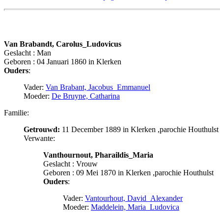
Van Brabandt, Carolus_Ludovicus
Geslacht : Man
Geboren : 04 Januari 1860 in Klerken
Ouders
:
Vader:
Van Brabant, Jacobus_Emmanuel
Moeder:
De Bruyne, Catharina
Familie:
Getrouwd:
11 December 1889 in Klerken ,parochie Houthulst
Verwante:
Vanthournout, Pharaildis_Maria
Geslacht : Vrouw
Geboren : 09 Mei 1870 in Klerken ,parochie Houthulst
Ouders
:
Vader:
Vantourhout, David_Alexander
Moeder:
Maddelein, Maria_Ludovica