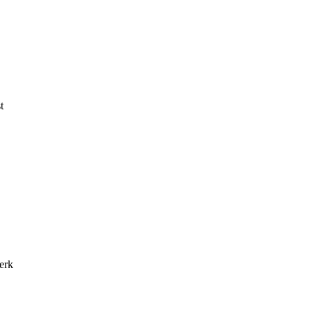
t
erk