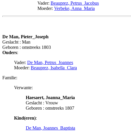
Vader:
Beauprez, Petrus_Jacobus
Moeder:
Verbeke, Anna_Maria
De Man, Pieter_Joseph
Geslacht : Man
Geboren : omstreeks 1803
Ouders
:
Vader:
De Man, Petrus_Joannes
Moeder:
Beauprez, Isabella_Clara
Familie:
Verwante:
Haesaert, Joanna_Maria
Geslacht : Vrouw
Geboren : omstreeks 1807
Kind(eren)
:
De Man, Joannes_Baptista