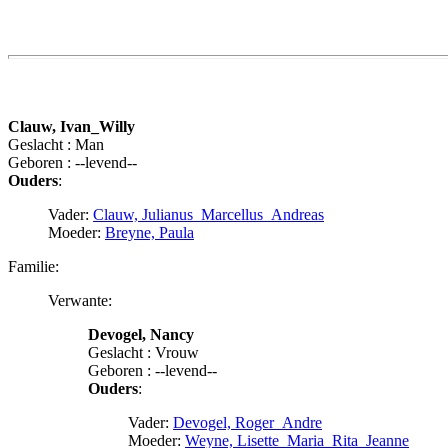
Clauw, Ivan_Willy
Geslacht : Man
Geboren : --levend--
Ouders
:
Vader:
Clauw, Julianus_Marcellus_Andreas
Moeder:
Breyne, Paula
Familie:
Verwante:
Devogel, Nancy
Geslacht : Vrouw
Geboren : --levend--
Ouders
:
Vader:
Devogel, Roger_Andre
Moeder:
Weyne, Lisette_Maria_Rita_Jeanne