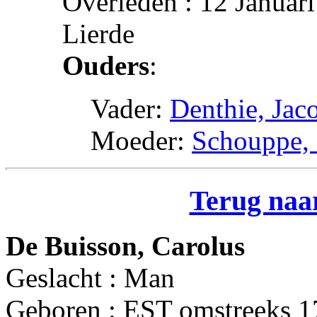
Overleden : 12 Januari
Lierde
Ouders
:
Vader:
Denthie, Jac
Moeder:
Schouppe, 
Terug naar
De Buisson, Carolus
Geslacht : Man
Geboren : EST omstreeks 