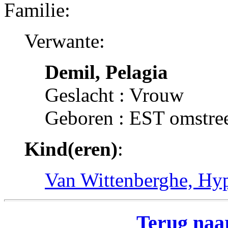
Familie:
Verwante:
Demil, Pelagia
Geslacht : Vrouw
Geboren : EST omstre
Kind(eren)
:
Van Wittenberghe, Hyp
Terug naar