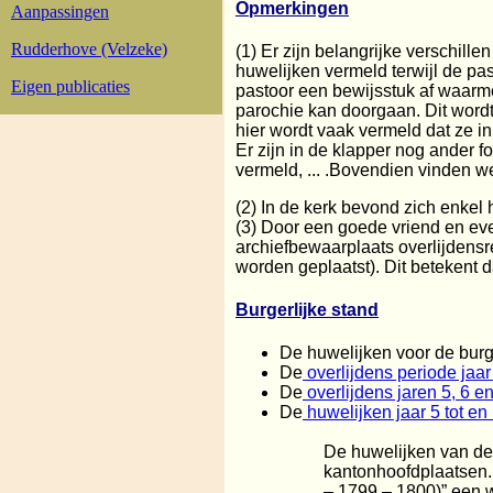
Opmerkingen
Aanpassingen
Rudderhove (Velzeke)
(1) Er zijn belangrijke verschille
huwelijken vermeld terwijl de pas
Eigen publicaties
pastoor een bewijsstuk af waarme
parochie kan doorgaan. Dit wordt
hier wordt vaak vermeld dat ze i
Er zijn in de klapper nog ander f
vermeld, ... .Bovendien vinden we
(2) In de kerk bevond zich enkel 
(3) Door een goede vriend en ev
archiefbewaarplaats overlijdensr
worden geplaatst). Dit betekent 
Burgerlijke stand
De huwelijken voor de burg
De
overlijdens periode jaar
De
overlijdens jaren 5, 6 
De
huwelijken jaar 5 tot en
De huwelijken van de 
kantonhoofdplaatsen. 
– 1799 – 1800)” een w