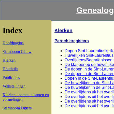
Genealog
Index
Klerken
Parochieregisters
Hoofdpagina
Dopen Sint-Laurentiuskerk K
Stamboom Clauw
Huwelijken Sint-Laurentiusk
Overlijdens/Begrafenissen S
Klerken
De klapper op de huwelijke
Houthulst
De dopen in de Sint-Lauren
De dopen in de Sint-Lauren
Publicaties
Dopen in de Sint-Laurenti
De huwelijken in de Sint-L
Volkstellingen
De huwelijken in de Sint-L
De overlijdens uit het over
Klerken : communicanten en
De overlijdens uit het overl
vormelingen
De overlijdens uit het overl
De overlijdens uit het overl
Stamboom Ogiers