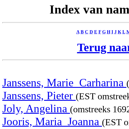
Index van nam
A
B
C
D
E
F
G
H
I
J
K
L
Terug naar
Janssens, Marie_Carharina
Janssens, Pieter
(EST omstreek
Joly, Angelina
(omstreeks 169
Jooris, Maria_Joanna
(EST o