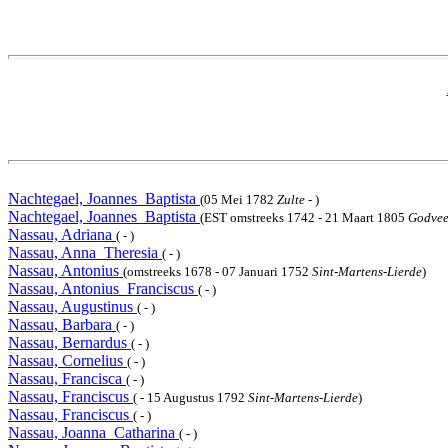
Nachtegael, Joannes_Baptista
(05 Mei 1782
Zulte
- )
Nachtegael, Joannes_Baptista
(EST omstreeks 1742 - 21 Maart 1805
Godve
Nassau, Adriana
( - )
Nassau, Anna_Theresia
( - )
Nassau, Antonius
(omstreeks 1678 - 07 Januari 1752
Sint-Martens-Lierde
)
Nassau, Antonius_Franciscus
( - )
Nassau, Augustinus
( - )
Nassau, Barbara
( - )
Nassau, Bernardus
( - )
Nassau, Cornelius
( - )
Nassau, Francisca
( - )
Nassau, Franciscus
( - 15 Augustus 1792
Sint-Martens-Lierde
)
Nassau, Franciscus
( - )
Nassau, Joanna_Catharina
( - )