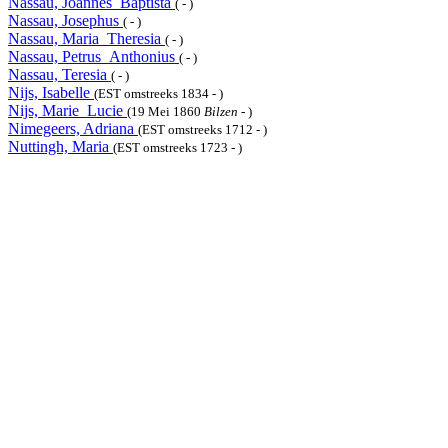
Nassau, Joannes_Baptista
( - )
Nassau, Josephus
( - )
Nassau, Maria_Theresia
( - )
Nassau, Petrus_Anthonius
( - )
Nassau, Teresia
( - )
Nijs, Isabelle
(EST omstreeks 1834 - )
Nijs, Marie_Lucie
(19 Mei 1860
Bilzen
- )
Nimegeers, Adriana
(EST omstreeks 1712 - )
Nuttingh, Maria
(EST omstreeks 1723 - )