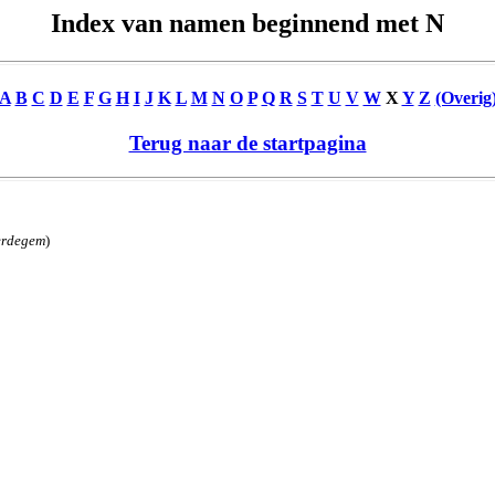
Index van namen beginnend met N
A
B
C
D
E
F
G
H
I
J
K
L
M
N
O
P
Q
R
S
T
U
V
W
X
Y
Z
(Overig
Terug naar de startpagina
erdegem
)