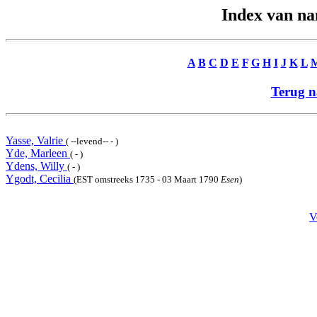
Index van n
A
B
C
D
E
F
G
H
I
J
K
L
Terug n
Yasse, Valrie
( --levend-- - )
Yde, Marleen
( - )
Ydens, Willy
( - )
Ygodt, Cecilia
(EST omstreeks 1735 - 03 Maart 1790
Esen
)
V