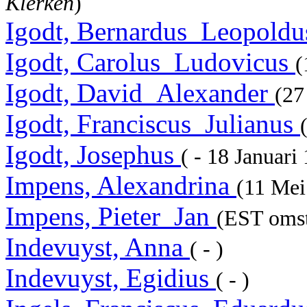
Klerken
)
Igodt, Bernardus_Leopold
Igodt, Carolus_Ludovicus
(
Igodt, David_Alexander
(27
Igodt, Franciscus_Julianus
(
Igodt, Josephus
( - 18 Januar
Impens, Alexandrina
(11 Me
Impens, Pieter_Jan
(EST omst
Indevuyst, Anna
( - )
Indevuyst, Egidius
( - )