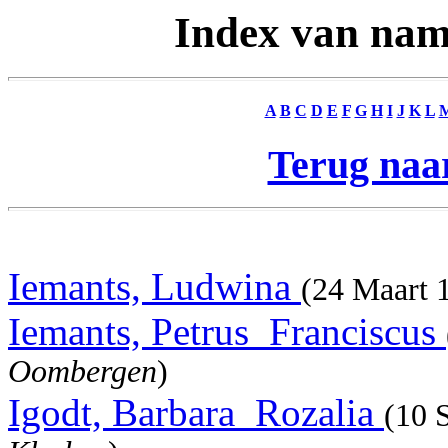
Index van nam
A
B
C
D
E
F
G
H
I
J
K
L
Terug naar
Iemants, Ludwina
(24 Maart
Iemants, Petrus_Franciscus
Oombergen
)
Igodt, Barbara_Rozalia
(10 