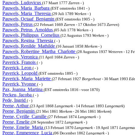
Pauwels, Ludovicus
(17 Maart 1777
Zarren
- )
Pauwels, Maria_Barbara
(EST omstreeks 1841 - )
Pauwels, Maria_Theresia
(29 Juli 1789
Werken
- )
Pauwels, Octaaf_Benjamin
(EST omstreeks 1905 - )
Pauwels, Petrus
(22 Februari 1669
Zarren
- 17 Oktober 1673
Zarren
)
Pauwels, Petrus_Arnoldus
(05 Juli 1778
Werken
- )
Pauwels, Philippus_Cornelius
(12 Augustus 1793
Werken
- )
Pauwels, Regina_Theresia
( - )
Pauwels, Renilde_Mathilde
(16 Januari 1858
Merkem
- )
Pauwels, Robertine_Martha_Charlotte
(28 Augustus 1937
Wetteren
- 12 F
Pauwels, Veronica
(11 April 1684
Zarren
- )
Paverick, Franois
( - )
Paverick, Leon
( - )
Paverick, Leopold
(EST omstreeks 1895 - )
Paverick, Maria_Mariette
(27 Februari 1927
Borgerhout
- 30 Maart 1993
Ed
Paverick, Yvonne
( - )
Pax, Joanna_Martina
(EST omstreeks 1816 - voor 1870)
Peckeu, Jacoba
( - )
Pede, Ingrid
( - )
Peene, Arthur
(23 April 1868
Langemark
- 14 Februari 1893
Langemark
)
Peene, Benjamin
(21 Mei 1861
Merkem
- 26 Mei 1861
Merkem
)
Peene, Cyrille_Camille
(27 Februari 1874
Langemark
- )
Peene, Emelie
(28 September 1872
Langemark
- )
Peene, Emelie_Maria
(13 Februari 1870
Langemark
- 19 April 1871
Langema
Peene, Emmerence_Lucia
(06 December 1862
Langemark
- )