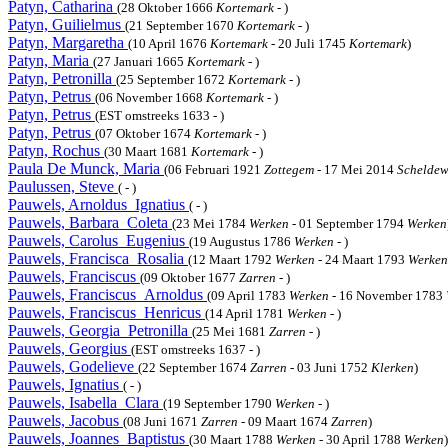
Patyn, Catharina
(28 Oktober 1666
Kortemark
- )
Patyn, Guilielmus
(21 September 1670
Kortemark
- )
Patyn, Margaretha
(10 April 1676
Kortemark
- 20 Juli 1745
Kortemark
)
Patyn, Maria
(27 Januari 1665
Kortemark
- )
Patyn, Petronilla
(25 September 1672
Kortemark
- )
Patyn, Petrus
(06 November 1668
Kortemark
- )
Patyn, Petrus
(EST omstreeks 1633 - )
Patyn, Petrus
(07 Oktober 1674
Kortemark
- )
Patyn, Rochus
(30 Maart 1681
Kortemark
- )
Paula De Munck, Maria
(06 Februari 1921
Zottegem
- 17 Mei 2014
Scheldew
Paulussen, Steve
( - )
Pauwels, Arnoldus_Ignatius
( - )
Pauwels, Barbara_Coleta
(23 Mei 1784
Werken
- 01 September 1794
Werken
Pauwels, Carolus_Eugenius
(19 Augustus 1786
Werken
- )
Pauwels, Francisca_Rosalia
(12 Maart 1792
Werken
- 24 Maart 1793
Werken
Pauwels, Franciscus
(09 Oktober 1677
Zarren
- )
Pauwels, Franciscus_Arnoldus
(09 April 1783
Werken
- 16 November 1783
Pauwels, Franciscus_Henricus
(14 April 1781
Werken
- )
Pauwels, Georgia_Petronilla
(25 Mei 1681
Zarren
- )
Pauwels, Georgius
(EST omstreeks 1637 - )
Pauwels, Godelieve
(22 September 1674
Zarren
- 03 Juni 1752
Klerken
)
Pauwels, Ignatius
( - )
Pauwels, Isabella_Clara
(19 September 1790
Werken
- )
Pauwels, Jacobus
(08 Juni 1671
Zarren
- 09 Maart 1674
Zarren
)
Pauwels, Joannes_Baptistus
(30 Maart 1788
Werken
- 30 April 1788
Werken
)