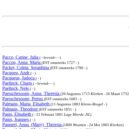
Pacco, Carine_Julia
( --levend-- - )
Paccon, Anna_Maria
(EST omstreeks 1727 - )
Packet, Coleta_Seraphina
(EST omstreeks 1790 - )
Pacqueu, Andr
( - )
Pacqueus, Judoca
( - )
Paelinck, Charis
( --levend-- - )
Paelinck, Nele
( - )
Paesschesoone, Anna_Theresia
(20 Augustus 1715
Klerken
- 26 Maart 175
Paesschesoone, Petrus
(EST omstreeks 1683 - )
Palmans, Maria_Elisabeth
(11 Augustus 1883
Kleine-Brogel
- )
Palmans, Theodoor
(EST omstreeks 1851 - )
Panis, Elisabeth
( - 21 Februari 1801
Lage Mierde ,NL
)
Panis, Joannes
( - )
Panneel, Anna_(Mary)_Theresia
(1800
Woumen
- 24 Mei 1865
Klerken
)