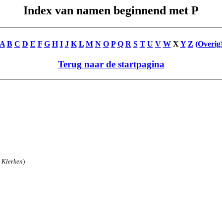
Index van namen beginnend met P
A
B
C
D
E
F
G
H
I
J
K
L
M
N
O
P
Q
R
S
T
U
V
W
X
Y
Z
(Overig
Terug naar de startpagina
2
Klerken
)