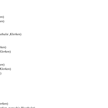
en
)
ken
)
thulst ,Klerken
)
rken
)
Klerken
)
ken
)
Klerken
)
n
)
erken
)
erken ,parochie Houthulst
)