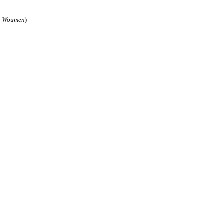
8
Woumen
)