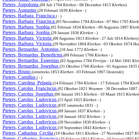
Pieters, Appolonia
(09 Juli 1764
Klerken
- 08 December 1815
Klerken
)
Pieters, Augustus
(28 Februari 1839
Klerken
- )
Pieters, Barbara_Francisca
( - )
Pieters, Barbara_Francisca
(05 November 1794
Klerken
- 07 Mei 1795
Klerk
Pieters, Barbara_Sophia
(02 Februari 1834
Klerken
- 09 Augustus 1897
Kler
Pieters, Barbara_Sophia
(29 Januari 1836
Klerken
- )
Pieters, Barbara_Victoria
(08 Augustus 1813
Klerken
- 27 Juli 1814
Klerken
)
Pieters, Barbara_Victoria
(29 November 1804
Klerken
- 03 Oktober 1874
Hou
Pieters, Bernardus_Antonius
(18 Juni 1772
Klerken
- )
Pieters, Bernardus_Benedictus
(09 Februari 1766
Klerken
- )
Pieters, Bernardus_Eugenius
(02 Augustus 1784
Pervijze
- 14 Mei 1841
Kle
Pieters, Bernardus_Josephus
(31 Oktober 1766
Klerken
- 01 Augustus 1835
Pieters, Bruno
(omstreeks 1853
Klerken
- 03 Februari 1907
Oostende
)
Pieters, Camillus
( - )
Pieters, Carolina_Pelagia
(14 Februari 1784
Klerken
- 17 Februari 1784
Kler
Pieters, Carolus_Franciscus
(02 Oktober 1821
Woumen
- 30 December 1887
Pieters, Carolus_Josephus
(06 Januari 1815
Klerken
- 10 Maart 1815
Klerke
Pieters, Carolus_Ludovicus
(15 April 1825
Klerken
- )
Pieters, Carolus_Ludovicus
(EST omstreeks 1831 - )
Pieters, Carolus_Ludovicus
(09 Januari 1837
Klerken
- )
Pieters, Carolus_Ludovicus
(18 Januari 1832
Klerken
- )
Pieters, Carolus_Ludovicus
(28 November 1830
Klerken
- )
Pieters, Carolus_Ludovicus
(19 September 1843
Klerken
- )
Pieters, Catharina_Cecilia
(19 Oktober 1811
Klerken
- 27 November 1827
Kl
Pieters, Catharina_Francisca
(25 Februari 1812
Klerken
- 10 Januari 1893
Kl