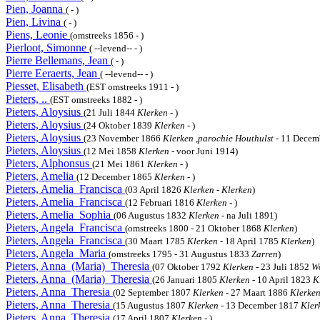
Pien, Joanna
( - )
Pien, Livina
( - )
Piens, Leonie
(omstreeks 1856 - )
Pierloot, Simonne
( --levend-- - )
Pierre Bellemans, Jean
( - )
Pierre Eeraerts, Jean
( --levend-- - )
Piesset, Elisabeth
(EST omstreeks 1911 - )
Pieters, ..
(EST omstreeks 1882 - )
Pieters, Aloysius
(21 Juli 1844
Klerken
- )
Pieters, Aloysius
(24 Oktober 1839
Klerken
- )
Pieters, Aloysius
(23 November 1866
Klerken ,parochie Houthulst
- 11 Decem
Pieters, Aloysius
(12 Mei 1858
Klerken
- voor Juni 1914)
Pieters, Alphonsus
(21 Mei 1861
Klerken
- )
Pieters, Amelia
(12 December 1865
Klerken
- )
Pieters, Amelia_Francisca
(03 April 1826
Klerken
-
Klerken
)
Pieters, Amelia_Francisca
(12 Februari 1816
Klerken
- )
Pieters, Amelia_Sophia
(06 Augustus 1832
Klerken
- na Juli 1891)
Pieters, Angela_Francisca
(omstreeks 1800 - 21 Oktober 1868
Klerken
)
Pieters, Angela_Francisca
(30 Maart 1785
Klerken
- 18 April 1785
Klerken
)
Pieters, Angela_Maria
(omstreeks 1795 - 31 Augustus 1833
Zarren
)
Pieters, Anna_(Maria)_Theresia
(07 Oktober 1792
Klerken
- 23 Juli 1852
W
Pieters, Anna_(Maria)_Theresia
(26 Januari 1805
Klerken
- 10 April 1823
K
Pieters, Anna_Theresia
(02 September 1807
Klerken
- 27 Maart 1886
Klerke
Pieters, Anna_Theresia
(15 Augustus 1807
Klerken
- 13 December 1817
Kler
Pieters, Anna_Theresia
(17 April 1807
Klerken
- )