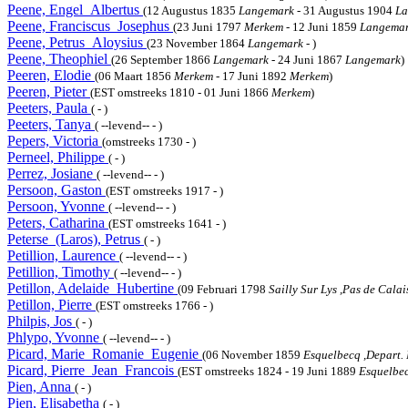
Peene, Engel_Albertus
(12 Augustus 1835
Langemark
- 31 Augustus 1904
La
Peene, Franciscus_Josephus
(23 Juni 1797
Merkem
- 12 Juni 1859
Langema
Peene, Petrus_Aloysius
(23 November 1864
Langemark
- )
Peene, Theophiel
(26 September 1866
Langemark
- 24 Juni 1867
Langemark
)
Peeren, Elodie
(06 Maart 1856
Merkem
- 17 Juni 1892
Merkem
)
Peeren, Pieter
(EST omstreeks 1810 - 01 Juni 1866
Merkem
)
Peeters, Paula
( - )
Peeters, Tanya
( --levend-- - )
Pepers, Victoria
(omstreeks 1730 - )
Perneel, Philippe
( - )
Perrez, Josiane
( --levend-- - )
Persoon, Gaston
(EST omstreeks 1917 - )
Persoon, Yvonne
( --levend-- - )
Peters, Catharina
(EST omstreeks 1641 - )
Peterse_(Laros), Petrus
( - )
Petillion, Laurence
( --levend-- - )
Petillion, Timothy
( --levend-- - )
Petillon, Adelaide_Hubertine
(09 Februari 1798
Sailly Sur Lys ,Pas de Calai
Petillon, Pierre
(EST omstreeks 1766 - )
Philpis, Jos
( - )
Phlypo, Yvonne
( --levend-- - )
Picard, Marie_Romanie_Eugenie
(06 November 1859
Esquelbecq ,Depart. 
Picard, Pierre_Jean_Francois
(EST omstreeks 1824 - 19 Juni 1889
Esquelbec
Pien, Anna
( - )
Pien, Elisabetha
( - )