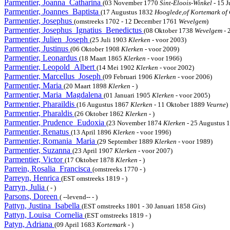
Parmentier, Joanna_Catharina
(03 November 1770
Sint-Eloois-Winkel
- 15 J
Parmentier, Joannes_Baptista
(17 Augustus 1832
Hooglede,of Kortemark of 
Parmentier, Josephus
(omstreeks 1702 - 12 December 1761
Wevelgem
)
Parmentier, Josephus_Ignatius_Benedictus
(08 Oktober 1738
Wevelgem
- 
Parmentier, Julien_Joseph
(25 Juli 1903
Klerken
- voor 2003)
Parmentier, Justinus
(06 Oktober 1908
Klerken
- voor 2009)
Parmentier, Leonardus
(18 Maart 1865
Klerken
- voor 1966)
Parmentier, Leopold_Albert
(14 Mei 1902
Klerken
- voor 2002)
Parmentier, Marcellus_Joseph
(09 Februari 1906
Klerken
- voor 2006)
Parmentier, Maria
(20 Maart 1898
Klerken
- )
Parmentier, Maria_Magdalena
(01 Januari 1905
Klerken
- voor 2005)
Parmentier, Pharaildis
(16 Augustus 1867
Klerken
- 11 Oktober 1889
Veurne
)
Parmentier, Pharaldis
(26 Oktober 1862
Klerken
- )
Parmentier, Prudence_Eudoxia
(23 November 1874
Klerken
- 25 Augustus 
Parmentier, Renatus
(13 April 1896
Klerken
- voor 1996)
Parmentier, Romania_Maria
(29 September 1889
Klerken
- voor 1989)
Parmentier, Suzanna
(23 April 1907
Klerken
- voor 2007)
Parmentier, Victor
(17 Oktober 1878
Klerken
- )
Parrein, Rosalia_Francisca
(omstreeks 1770 - )
Parreyn, Henrica
(EST omstreeks 1819 - )
Parryn, Julia
( - )
Parsons, Doreen
( --levend-- - )
Pattyn, Justina_Isabella
(EST omstreeks 1801 - 30 Januari 1858
Gits
)
Pattyn, Louisa_Cornelia
(EST omstreeks 1819 - )
Patyn, Adriana
(09 April 1683
Kortemark
- )