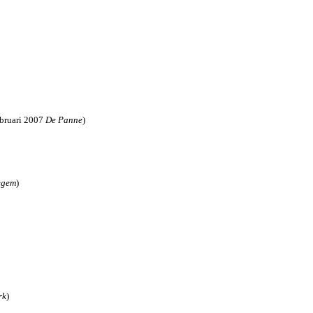
ebruari 2007
De Panne
)
egem
)
rk
)