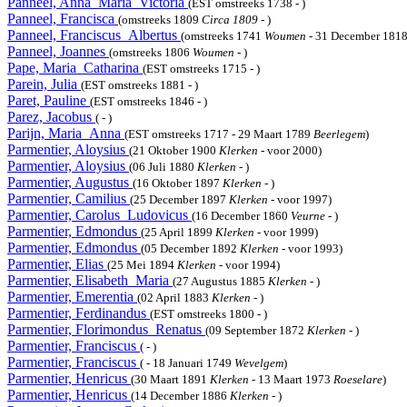
Panneel, Anna_Maria_Victoria
(EST omstreeks 1738 - )
Panneel, Francisca
(omstreeks 1809
Circa 1809
- )
Panneel, Franciscus_Albertus
(omstreeks 1741
Woumen
- 31 December 181
Panneel, Joannes
(omstreeks 1806
Woumen
- )
Pape, Maria_Catharina
(EST omstreeks 1715 - )
Parein, Julia
(EST omstreeks 1881 - )
Paret, Pauline
(EST omstreeks 1846 - )
Parez, Jacobus
( - )
Parijn, Maria_Anna
(EST omstreeks 1717 - 29 Maart 1789
Beerlegem
)
Parmentier, Aloysius
(21 Oktober 1900
Klerken
- voor 2000)
Parmentier, Aloysius
(06 Juli 1880
Klerken
- )
Parmentier, Augustus
(16 Oktober 1897
Klerken
- )
Parmentier, Camilius
(25 December 1897
Klerken
- voor 1997)
Parmentier, Carolus_Ludovicus
(16 December 1860
Veurne
- )
Parmentier, Edmondus
(25 April 1899
Klerken
- voor 1999)
Parmentier, Edmondus
(05 December 1892
Klerken
- voor 1993)
Parmentier, Elias
(25 Mei 1894
Klerken
- voor 1994)
Parmentier, Elisabeth_Maria
(27 Augustus 1885
Klerken
- )
Parmentier, Emerentia
(02 April 1883
Klerken
- )
Parmentier, Ferdinandus
(EST omstreeks 1800 - )
Parmentier, Florimondus_Renatus
(09 September 1872
Klerken
- )
Parmentier, Franciscus
( - )
Parmentier, Franciscus
( - 18 Januari 1749
Wevelgem
)
Parmentier, Henricus
(30 Maart 1891
Klerken
- 13 Maart 1973
Roeselare
)
Parmentier, Henricus
(14 December 1886
Klerken
- )