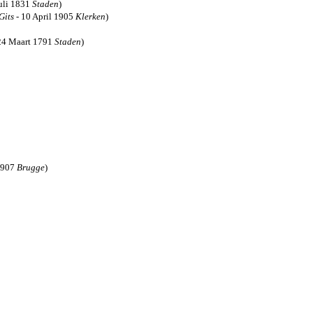
uli 1831
Staden
)
Gits
- 10 April 1905
Klerken
)
24 Maart 1791
Staden
)
1907
Brugge
)