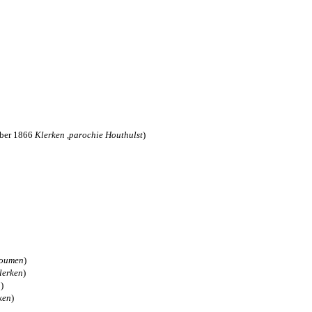
ber 1866
Klerken ,parochie Houthulst
)
oumen
)
lerken
)
n
)
ken
)